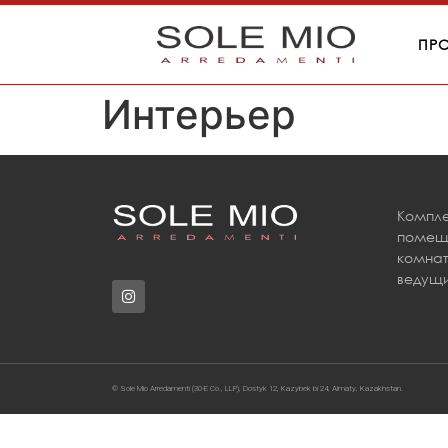
ПР
Интерьер
Компле
помеще
комнат
ведущи
© Sole Mio Arredamenti (30-E Co., LLP), Dostyk 12, Kazybek bi 24, Almaty, Kazakhstan.